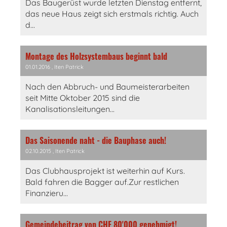
Das Baugerüst wurde letzten Dienstag entfernt,
das neue Haus zeigt sich erstmals richtig. Auch
d...
Montage des Holzsystembaus beginnt bald
01.01.2016
, Iten Patrick
Nach den Abbruch- und Baumeisterarbeiten
seit Mitte Oktober 2015 sind die
Kanalisationsleitungen...
Das Saisonende naht - die Bauphase auch!
02.10.2015
, Iten Patrick
Das Clubhausprojekt ist weiterhin auf Kurs.
Bald fahren die Bagger auf.Zur restlichen
Finanzieru...
Gemeindebeitrag von CHF 80'000 genehmigt!